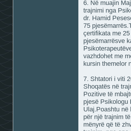
6. Në muajin Maj
trajnimi nga Psik
dr. Hamid Peses
75 pjesëmarrës.Tr
çertifikata me 2
pjesëmarrësve ka
Psikoterapeutëv
vazhdohet me mod
kursin themelor 
7. Shtatori i vit
Shoqatës në trajn
Pozitive të mbajt
pjesë Psikologu 
Ulaj.Poashtu në 
për një trajnim t
mënyrë që të zhv