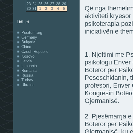
23
24
25
26
27
28
29
Që nga themelimi
30
31
1
2
3
4
5
aktiviteti kryeso
Lidhjet
psikoterapia poz
iniciativën e the
Positum.org
Germany
Bulgaria
China
Czech Republic
1. Njoftimi me Ps
Kosovo
psikologu Enver 
Latvia
Lithuania
Botëror për Psik
Romania
Russia
Peseschkianin, t
Turkey
profesori, Enver 
Ukraine
Kongresin Botëro
Gjermanisë.
2. Pjesëmarrja e
Botëror për Psik
Gjermanisë, ku e