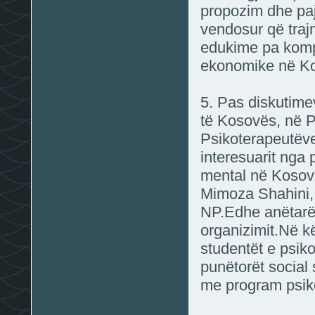
propozim dhe paj
vendosur që traj
edukime pa kompe
ekonomike në K
5. Pas diskutim
të Kosovës, në P
Psikoterapeutëve
interesuarit nga
mental në Kosov
Mimoza Shahini, p
NP.Edhe anëtarët
organizimit.Në k
studentët e psiko
punëtorët social
me program psik