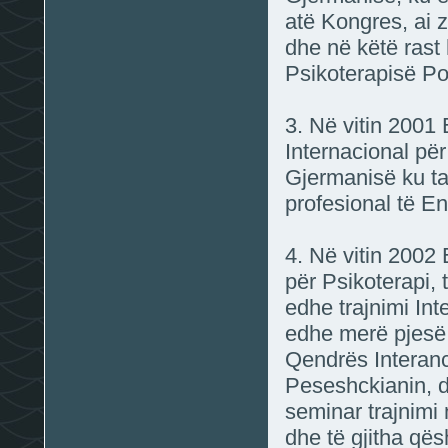
atë Kongres, ai z
dhe në këtë rast 
Psikoterapisë Po
3. Në vitin 2001
Internacional pë
Gjermanisë ku ta
profesional të E
4. Në vitin 2002
për Psikoterapi, 
edhe trajnimi Int
edhe merë pjesë 
Qendrës Interanc
Peseshckianin, d
seminar trajnimi
dhe të gjitha qës