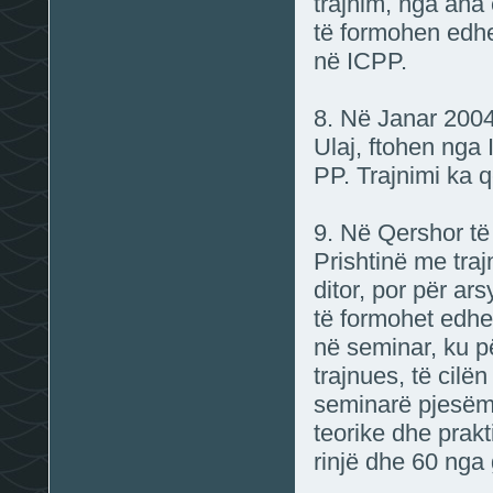
trajnim, nga ana
të formohen edhe
në ICPP.
8. Në Janar 2004
Ulaj, ftohen nga
PP. Trajnimi ka q
9. Në Qershor të 
Prishtinë me tra
ditor, por për ar
të formohet edhe 
në seminar, ku p
trajnues, të cil
seminarë pjesëma
teorike dhe prak
rinjë dhe 60 nga g