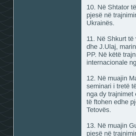
10. Në Shtator të
pjesë në trajnim
Ukrainës.
11. Në Shkurt të 
dhe J.Ulaj, marin
PP. Në këtë trajni
internacionale n
12. Në muajin Maj
seminari i tretë 
nga dy trajnimet
të ftohen edhe pj
Tetovës.
13. Në muajin Gu
pjesë në trajnimi