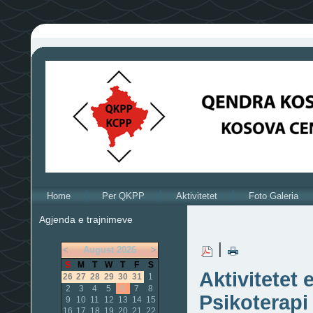
Home
Per QKPP
Aktivitetet
Foto Galeria
Agjenda e trajnimeve
|
<
August
2026
>
S
M
T
W
T
F
S
Aktivitetet 
26
27
28
29
30
31
1
2
3
4
5
6
7
8
Psikoterapi
9
10
11
12
13
14
15
16
17
18
19
20
21
22